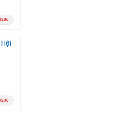
0236
 Hội
0236