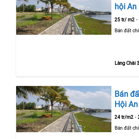
hội An
25 tr/ m2
Bán đất ch
Làng Chài 3
Bán đấ
Hội An
24 tr/m2
-
Bán đất chí