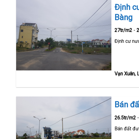
Định c
Bàng
27tr/m2
-
Định cư nư
Vạn Xuân, 
Bán đấ
26.5tr/m2
Bán đất đư