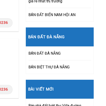
giá rẻ nhất thị trường
BÁN ĐẤT BIỂN NAM HỘI AN
0236
BÁN ĐẤT ĐÀ NẴNG
BÁN ĐẤT ĐÀ NẴNG
BÁN BIỆT THỰ ĐÀ NẴNG
BÀI VIẾT MỚI
0236
Bán nhà đất biệt thự Villa đường