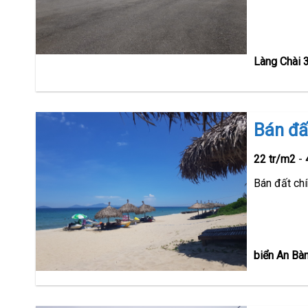
Làng Chài 3
Bán đấ
22 tr/m2
-
Bán đất chí
biển An Bà