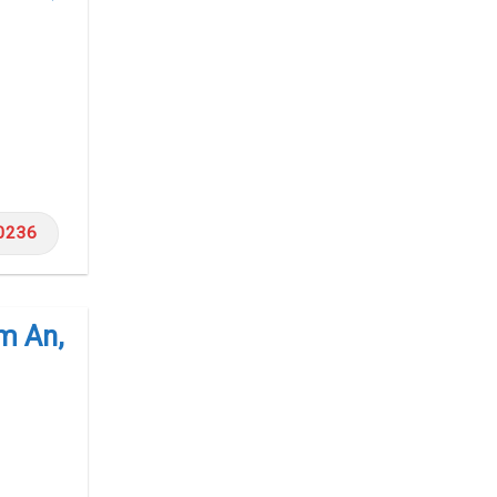
0236
m An,