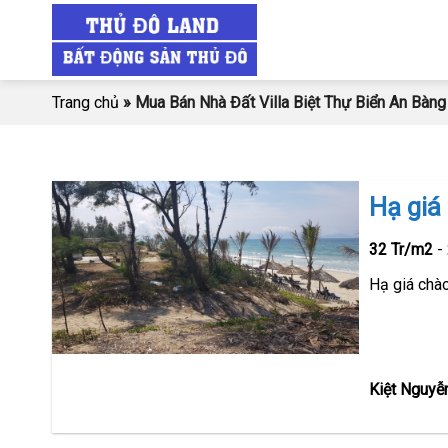
Skip
to
content
Trang chủ
»
Mua Bán Nhà Đất Villa Biệt Thự Biển An Bàng
Hạ giá
32 Tr/m2
-
Hạ giá chà
Kiệt Nguyễn