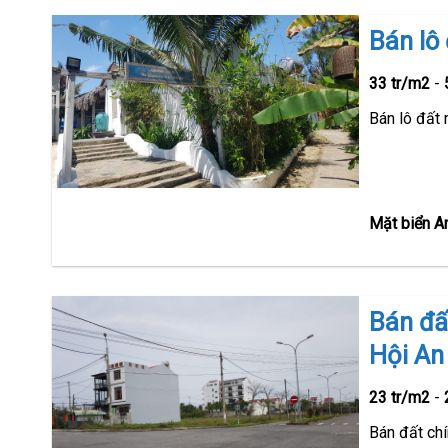
Bán lô
33 tr/m2
-
Bán lô đất
Mặt biển A
Bán đấ
Hội An
23 tr/m2
-
Bán đất chí