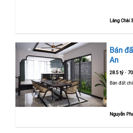
Làng Chài 3
Bán đấ
An
28.5 tỷ
-
7
Bán đất ch
Nguyễn Pha