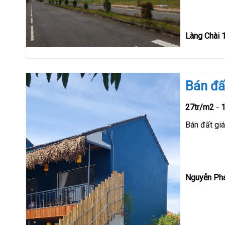
Làng Chài 1
Bán đấ
27tr/m2
-
Bán đất giá
Nguyễn Pha