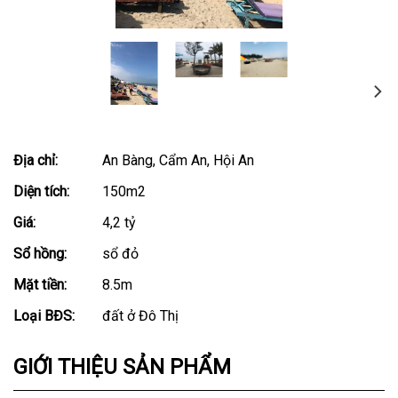
Địa chỉ:
An Bàng, Cẩm An, Hội An
Diện tích:
150m2
Giá:
4,2 tỷ
Sổ hồng:
sổ đỏ
Mặt tiền:
8.5m
Loại BĐS:
đất ở Đô Thị
GIỚI THIỆU SẢN PHẨM