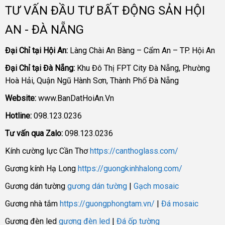
TƯ VẤN ĐẦU TƯ BẤT ĐỘNG SẢN HỘI
AN - ĐÀ NẴNG
Đại Chỉ tại Hội An:
Làng Chài An Bàng – Cẩm An – TP. Hội An
Đại Chỉ tại Đà Nẵng:
Khu Đô Thị FPT City Đà Nẵng, Phường
Hoà Hải, Quận Ngũ Hành Sơn, Thành Phố Đà Nẵng
Website:
www.BanDatHoiAn.Vn
Hotline:
098.123.0236
Tư vấn qua Zalo:
098.123.0236
Kính cường lực Cần Thơ
https://canthoglass.com/
Gương kính Hạ Long
https://guongkinhhalong.com/
Gương dán tường
gương dán tường
|
Gạch mosaic
Gương nhà tắm
https://guongphongtam.vn/
|
Đá mosaic
Gương đèn led
gương đèn led
|
Đá ốp tường