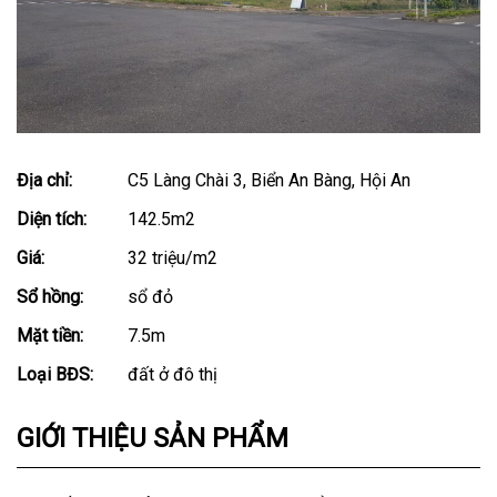
Địa chỉ:
C5 Làng Chài 3, Biển An Bàng, Hội An
Diện tích:
142.5m2
Giá:
32 triệu/m2
Sổ hồng:
sổ đỏ
Mặt tiền:
7.5m
Loại BĐS:
đất ở đô thị
GIỚI THIỆU SẢN PHẨM