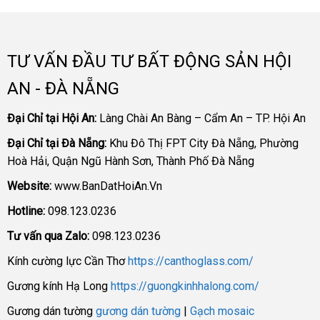
TƯ VẤN ĐẦU TƯ BẤT ĐỘNG SẢN HỘI
AN - ĐÀ NẴNG
Đại Chỉ tại Hội An:
Làng Chài An Bàng – Cẩm An – TP. Hội An
Đại Chỉ tại Đà Nẵng:
Khu Đô Thị FPT City Đà Nẵng, Phường
Hoà Hải, Quận Ngũ Hành Sơn, Thành Phố Đà Nẵng
Website:
www.BanDatHoiAn.Vn
Hotline:
098.123.0236
Tư vấn qua Zalo:
098.123.0236
Kính cường lực Cần Thơ
https://canthoglass.com/
Gương kính Hạ Long
https://guongkinhhalong.com/
Gương dán tường
gương dán tường
|
Gạch mosaic