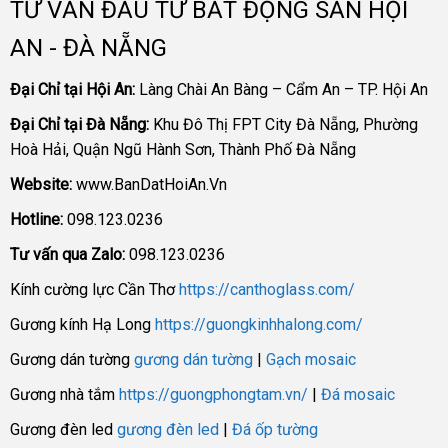
TƯ VẤN ĐẦU TƯ BẤT ĐỘNG SẢN HỘI
AN - ĐÀ NẴNG
Đại Chỉ tại Hội An:
Làng Chài An Bàng – Cẩm An – TP. Hội An
Đại Chỉ tại Đà Nẵng:
Khu Đô Thị FPT City Đà Nẵng, Phường
Hoà Hải, Quận Ngũ Hành Sơn, Thành Phố Đà Nẵng
Website:
www.BanDatHoiAn.Vn
Hotline:
098.123.0236
Tư vấn qua Zalo:
098.123.0236
Kính cường lực Cần Thơ
https://canthoglass.com/
Gương kính Hạ Long
https://guongkinhhalong.com/
Gương dán tường
gương dán tường
|
Gạch mosaic
Gương nhà tắm
https://guongphongtam.vn/
|
Đá mosaic
Gương đèn led
gương đèn led
|
Đá ốp tường