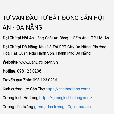
TƯ VẤN ĐẦU TƯ BẤT ĐỘNG SẢN HỘI
AN - ĐÀ NẴNG
Đại Chỉ tại Hội An:
Làng Chài An Bàng – Cẩm An – TP. Hội An
Đại Chỉ tại Đà Nẵng:
Khu Đô Thị FPT City Đà Nẵng, Phường
Hoà Hải, Quận Ngũ Hành Sơn, Thành Phố Đà Nẵng
Website:
www.BanDatHoiAn.Vn
Hotline:
098.123.0236
Tư vấn qua Zalo:
098.123.0236
Kính cường lực Cần Thơ
https://canthoglass.com/
Gương kính Hạ Long
https://guongkinhhalong.com/
Gương dán tường
gương dán tường
|
Gạch mosaic