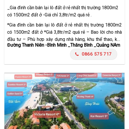
_Gia đình cần bán lại lô đất ở rẻ nhất thị trường 1800m2
có 1500m2 đất ở -Giá chỉ 3,8tr/m2 quá rẻ .
*Gia đình cần bán lại lô đất ở rẻ nhất thị trường 1800m2
có 1500m2 đất ở *Giá 3,8tr/m2 quá rẻ – Bao lời cho nhà
đầu tư – Phù hợp xây dựng nhà hàng, khu thể thao, khu
Đường Thanh Niên -Bình Minh _Thăng Bình _Quảng NAm
dừng chân, cụm du lịch biển…….Đầu tư trung và dài hạn,
khi giá đất lên tối…
0866 575 717