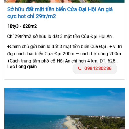
Sở hữu đất mặt tiền biển Cửa Đại Hội An giá
cực hot chỉ 29tr/m2
18ty3
-
628m2
Chỉ 29tr?m2 sở hữu lô đât 3 mặt tiền Cửa Đại Hội An .
+Chính chủ gửi bán lô đất 3 mặt tiền biển Cúa Đại . + vị trí
đẹp cách bãi biển Cửa Đại 200m – cách bờ sông 200m.
+Cách trung tâm phố cổ Hội An chỉ hơn 4 km. DT: 628m2
Lạc Long quân
(mặt tiền ngang gần 50m). +Khu vực tập trung nhiều
0981230236
Resort – Khách Sạn…