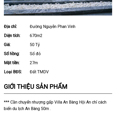
Địa chỉ:
Đường Nguyễn Phan Vinh
Diện tích:
670m2
Giá:
50 Tỷ
Sổ hồng:
Sổ đỏ
Mặt tiền:
27m
Loại BĐS:
Đất TMDV
GIỚI THIỆU SẢN PHẨM
*** Cần chuyển nhượng gấp Villa An Bàng Hội An chỉ cách
biển du lịch An Bàng 50m .