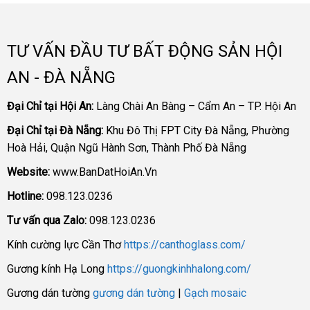
TƯ VẤN ĐẦU TƯ BẤT ĐỘNG SẢN HỘI
AN - ĐÀ NẴNG
Đại Chỉ tại Hội An:
Làng Chài An Bàng – Cẩm An – TP. Hội An
Đại Chỉ tại Đà Nẵng:
Khu Đô Thị FPT City Đà Nẵng, Phường
Hoà Hải, Quận Ngũ Hành Sơn, Thành Phố Đà Nẵng
Website:
www.BanDatHoiAn.Vn
Hotline:
098.123.0236
Tư vấn qua Zalo:
098.123.0236
Kính cường lực Cần Thơ
https://canthoglass.com/
Gương kính Hạ Long
https://guongkinhhalong.com/
Gương dán tường
gương dán tường
|
Gạch mosaic