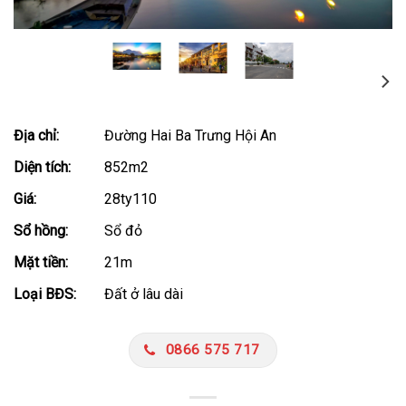
Địa chỉ:
Đường Hai Ba Trưng Hội An
Diện tích:
852m2
Giá:
28ty110
Sổ hồng:
Sổ đỏ
Mặt tiền:
21m
Loại BĐS:
Đất ở lâu dài
0866 575 717