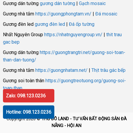
Gương dán tường
gương dán tường
|
Gạch mosaic
Gương nhà tắm
https://guongphongtam.vn/
|
Đá mosaic
Gương đèn led
gương đèn led
|
Đá ốp tường
Nhất Nguyên Group
https://nhatnguyengroup.vn/
|
thit trau
gac bep
Gương dán tường
https://guongtrangtri.net/guong-soi-toan-
than-dan-tuong/
Gương nhà tắm
https://guongnhatam.net/
|
Thịt trâu gác bếp
Gương soi toàn thân
https://guongtreotuong.org/guong-soi-
toan-than
Zalo: 098.123.0236
Hotline: 098.123.0236
Copyright 2026 ©
THỦ ĐÔ LAND - TƯ VẤN BẤT ĐỘNG SẢN ĐÀ
NẴNG - HỘI AN