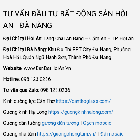
TƯ VẤN ĐẦU TƯ BẤT ĐỘNG SẢN HỘI
AN - ĐÀ NẴNG
Đại Chỉ tại Hội An:
Làng Chài An Bàng – Cẩm An – TP. Hội An
Đại Chỉ tại Đà Nẵng:
Khu Đô Thị FPT City Đà Nẵng, Phường
Hoà Hải, Quận Ngũ Hành Sơn, Thành Phố Đà Nẵng
Website:
www.BanDatHoiAn.Vn
Hotline:
098.123.0236
Tư vấn qua Zalo:
098.123.0236
Kính cường lực Cần Thơ
https://canthoglass.com/
Gương kính Hạ Long
https://guongkinhhalong.com/
Gương dán tường
gương dán tường
|
Gạch mosaic
Gương nhà tắm
https://guongphongtam.vn/
|
Đá mosaic