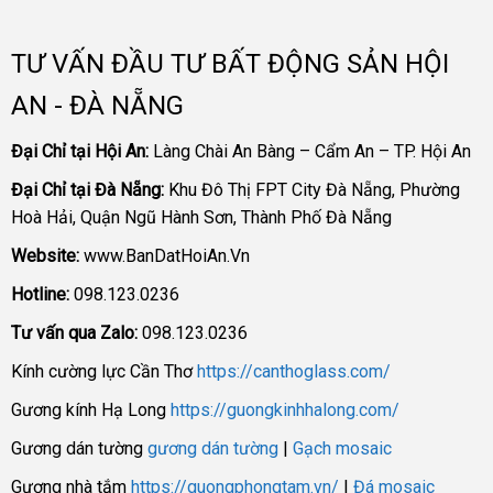
TƯ VẤN ĐẦU TƯ BẤT ĐỘNG SẢN HỘI
AN - ĐÀ NẴNG
Đại Chỉ tại Hội An:
Làng Chài An Bàng – Cẩm An – TP. Hội An
Đại Chỉ tại Đà Nẵng:
Khu Đô Thị FPT City Đà Nẵng, Phường
Hoà Hải, Quận Ngũ Hành Sơn, Thành Phố Đà Nẵng
Website:
www.BanDatHoiAn.Vn
Hotline:
098.123.0236
Tư vấn qua Zalo:
098.123.0236
Kính cường lực Cần Thơ
https://canthoglass.com/
Gương kính Hạ Long
https://guongkinhhalong.com/
Gương dán tường
gương dán tường
|
Gạch mosaic
Gương nhà tắm
https://guongphongtam.vn/
|
Đá mosaic