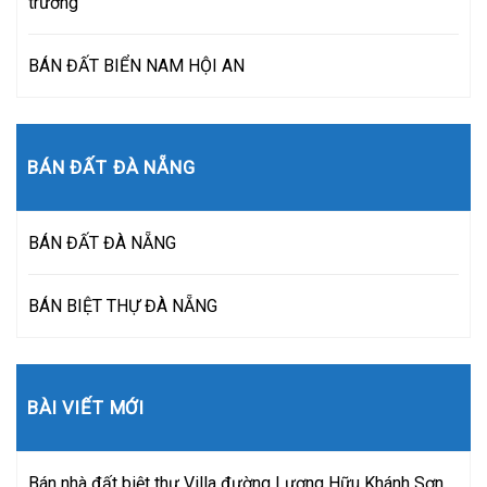
trường
BÁN ĐẤT BIỂN NAM HỘI AN
BÁN ĐẤT ĐÀ NẴNG
BÁN ĐẤT ĐÀ NẴNG
BÁN BIỆT THỰ ĐÀ NẴNG
BÀI VIẾT MỚI
Bán nhà đất biệt thự Villa đường Lương Hữu Khánh Sơn