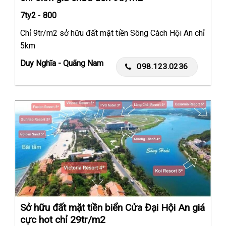
7ty2
-
800
Chỉ 9tr/m2 sở hữu đất mặt tiền Sông Cách Hội An chỉ
5km
Duy Nghĩa - Quãng Nam
098.123.0236
Sở hữu đất mặt tiền biển Cửa Đại Hội An giá
cực hot chỉ 29tr/m2