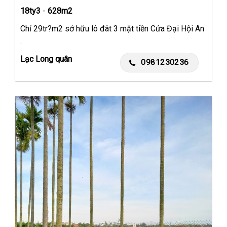
18ty3
-
628m2
Chỉ 29tr?m2 sở hữu lô đât 3 mặt tiền Cửa Đại Hội An
.
Lạc Long quân
0981230236