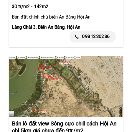
30 tr/m2
-
142m2
Bán đất chính chủ biển An Bàng Hội An
Làng Chài 3, Biển An Bàng, Hội An
0981230236
Bán lô đất view Sông cực chill cách Hội An
chỉ 5km giá chưa đến 9tr/m2