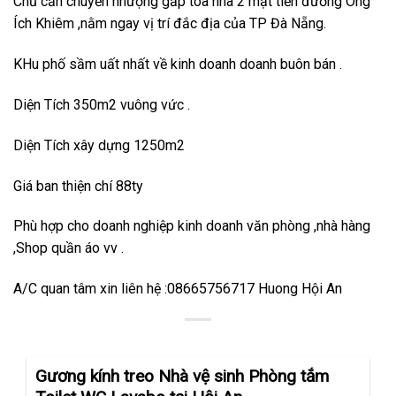
Chủ cần chuyển nhượng gấp tòa nhà 2 mặt tiền đường Ông
Ích Khiêm ,nằm ngay vị trí đắc địa của TP Đà Nẵng.
KHu phố sầm uất nhất về kinh doanh doanh buôn bán .
Diện Tích 350m2 vuông vức .
Diện Tích xây dựng 1250m2
Giá ban thiện chí 88ty
Phù hợp cho doanh nghiệp kinh doanh văn phòng ,nhà hàng
,Shop quần áo vv .
A/C quan tâm xin liên hệ :08665756717 Huong Hội An
Gương kính treo Nhà vệ sinh Phòng tắm