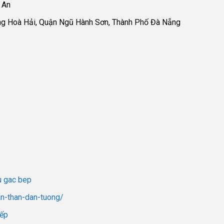
 An
ng Hoà Hải, Quận Ngũ Hành Sơn, Thành Phố Đà Nẵng
au gac bep
an-than-dan-tuong/
bếp