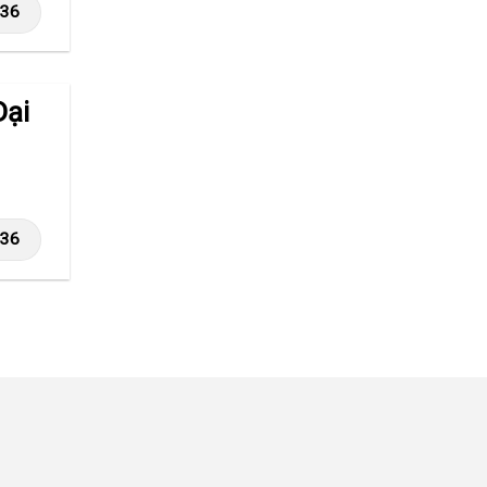
236
Đại
236