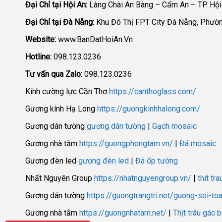
Đại Chỉ tại Hội An:
Làng Chài An Bàng – Cẩm An – TP. Hội
Đại Chỉ tại Đà Nẵng:
Khu Đô Thị FPT City Đà Nẵng, Phườ
Website:
www.BanDatHoiAn.Vn
Hotline:
098.123.0236
Tư vấn qua Zalo:
098.123.0236
Kính cường lực Cần Thơ
https://canthoglass.com/
Gương kính Hạ Long
https://guongkinhhalong.com/
Gương dán tường
gương dán tường
|
Gạch mosaic
Gương nhà tắm
https://guongphongtam.vn/
|
Đá mosaic
Gương đèn led
gương đèn led
|
Đá ốp tường
Nhất Nguyên Group
https://nhatnguyengroup.vn/
|
thit tr
Gương dán tường
https://guongtrangtri.net/guong-soi-to
Gương nhà tắm
https://guongnhatam.net/
|
Thịt trâu gác 