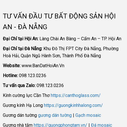
TƯ VẤN ĐẦU TƯ BẤT ĐỘNG SẢN HỘI
AN - ĐÀ NẴNG
Đại Chỉ tại Hội An:
Làng Chài An Bàng – Cẩm An – TP. Hội An
Đại Chỉ tại Đà Nẵng:
Khu Đô Thị FPT City Đà Nẵng, Phường
Hoà Hải, Quận Ngũ Hành Sơn, Thành Phố Đà Nẵng
Website:
www.BanDatHoiAn.Vn
Hotline:
098.123.0236
Tư vấn qua Zalo:
098.123.0236
Kính cường lực Cần Thơ
https://canthoglass.com/
Gương kính Hạ Long
https://guongkinhhalong.com/
Gương dán tường
gương dán tường
|
Gạch mosaic
Gương nhà tắm
https://guongphongtam.vn/
|
Đá mosaic