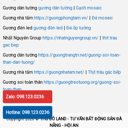
Gương dán tường
gương dán tường
|
Gạch mosaic
Gương nhà tắm
https://guongphongtam.vn/
|
Đá mosaic
Gương đèn led
gương đèn led
|
Đá ốp tường
Nhất Nguyên Group
https://nhatnguyengroup.vn/
|
thit trau
gac bep
Gương dán tường
https://guongtrangtri.net/guong-soi-toan-
than-dan-tuong/
Gương nhà tắm
https://guongnhatam.net/
|
Thịt trâu gác bếp
Gương soi toàn thân
https://guongtreotuong.org/guong-soi-
toan-than
Zalo: 098.123.0236
Hotline: 098.123.0236
Copyright 2026 ©
THỦ ĐÔ LAND - TƯ VẤN BẤT ĐỘNG SẢN ĐÀ
NẴNG - HỘI AN