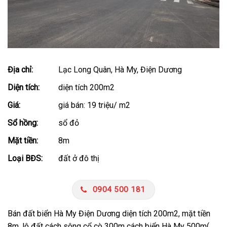
Địa chỉ:
Lạc Long Quân, Hà My, Điện Dương
Diện tích:
diện tích 200m2
Giá:
giá bán: 19 triệu/ m2
Sổ hồng:
sổ đỏ
Mặt tiền:
8m
Loại BĐS:
đất ở đô thị
0904 500 181
Bán đất biển Hà My Điện Dương diện tích 200m2, mặt tiền
8m, lô đất cách sông cổ cò 300m cách biển Hà My 500m(