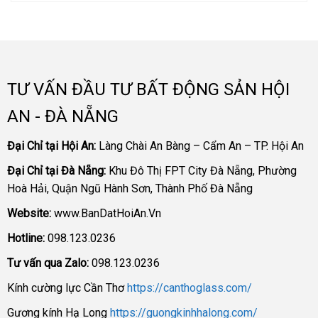
TƯ VẤN ĐẦU TƯ BẤT ĐỘNG SẢN HỘI
AN - ĐÀ NẴNG
Đại Chỉ tại Hội An:
Làng Chài An Bàng – Cẩm An – TP. Hội An
Đại Chỉ tại Đà Nẵng:
Khu Đô Thị FPT City Đà Nẵng, Phường
Hoà Hải, Quận Ngũ Hành Sơn, Thành Phố Đà Nẵng
Website:
www.BanDatHoiAn.Vn
Hotline:
098.123.0236
Tư vấn qua Zalo:
098.123.0236
Kính cường lực Cần Thơ
https://canthoglass.com/
Gương kính Hạ Long
https://guongkinhhalong.com/